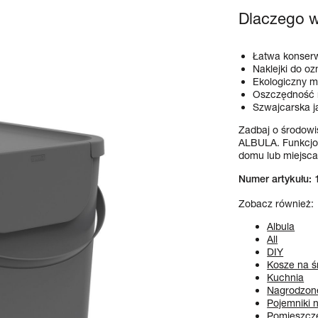
Dlaczego 
Łatwa konser
Naklejki do oz
Ekologiczny m
Oszczędność 
Szwajcarska j
Zadbaj o środowi
ALBULA. Funkcjon
domu lub miejsca
Numer artykułu:
Zobacz również:
Albula
All
DIY
Kosze na ś
Kuchnia
Nagrodzon
Pojemniki 
Pomieszcz