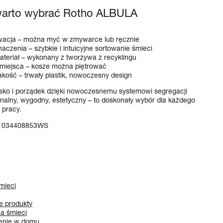
warto wybrać Rotho ALBULA
wacja – można myć w zmywarce lub ręcznie
naczenia – szybkie i intuicyjne sortowanie śmieci
ateriał – wykonany z tworzywa z recyklingu
miejsca – kosze można piętrować
akość – trwały plastik, nowoczesny design
sko i porządek dzięki nowoczesnemu systemowi segregacji
alny, wygodny, estetyczny – to doskonały wybór dla każdego
 pracy.
1034408853WS
mieci
e produkty
na śmieci
enie w domu