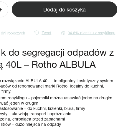
Dodaj do koszyka
Zwiększ
ilość
dla
Pojemnik
 dni roboczych
Zwrot
94.6% plastiku z recyklingu
do
segregacji
śmieci
k do segregacji odpadów z
modułowy
Albula
ą 40L – Rotho ALBULA
40
l
e rozwiązanie ALBULA 40L – inteligentny i estetyczny system
padów od renomowanej marki Rotho. Idealny do kuchni,
 firmy.
em recyklingu – pojemniki można ustawiać jeden na drugim
ywać jeden w drugim
stosowanie – do kuchni, łazienki, biura, firmy
y – ułatwiają transport i opróżnianie
zelna, chroniąca przed zapachami
litrów – dużo miejsca na odpady