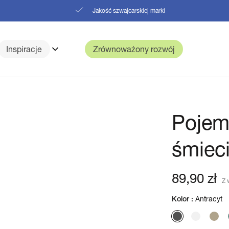
Jakość szwajcarskiej marki
Inspiracje
Zrównoważony rozwój
Pojem
śmiec
Cena
89,90 zł
Z 
regularna
Antracyt
Kolor :