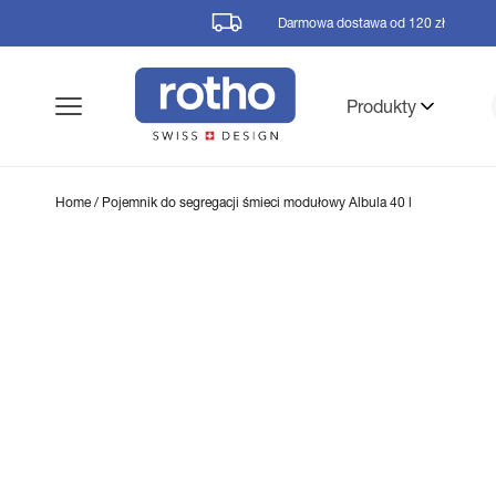
Przejdź
do
Darmowa dostawa od 120 zł
treści
Produkty
Pomiń,
Home
/
Pojemnik do segregacji śmieci modułowy Albula 40 l
aby
przejść
do
informacji
o
produkcie