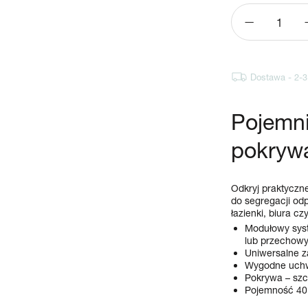
Zmniejsz
ilość
dla
Pojemnik
Dostawa - 2-3
do
segregacji
śmieci
Pojemni
modułowy
Albula
pokryw
40
l
Odkryj praktyczn
do segregacji od
łazienki, biura czy
Modułowy syst
lub przechow
Uniwersalne za
Wygodne uchwyt
Pokrywa – szc
Pojemność 40 